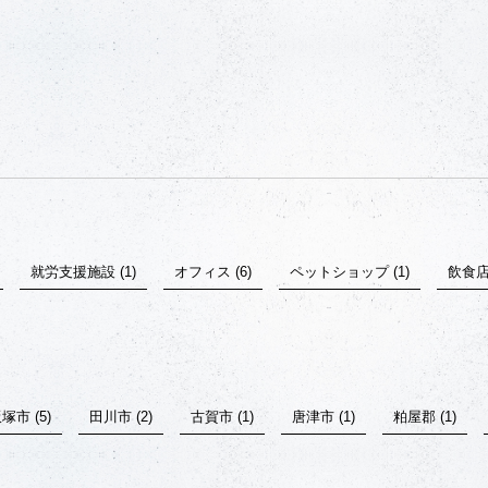
就労支援施設 (1)
オフィス (6)
ペットショップ (1)
飲食店 
塚市 (5)
田川市 (2)
古賀市 (1)
唐津市 (1)
粕屋郡 (1)